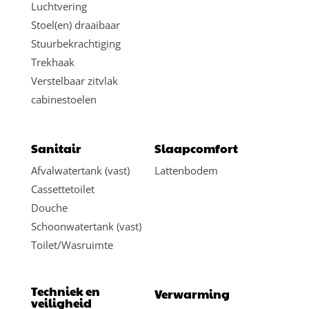
Luchtvering
Stoel(en) draaibaar
Stuurbekrachtiging
Trekhaak
Verstelbaar zitvlak
cabinestoelen
Sanitair
Slaapcomfort
Afvalwatertank (vast)
Lattenbodem
Cassettetoilet
Douche
Schoonwatertank (vast)
Toilet/Wasruimte
Techniek en
Verwarming
veiligheid