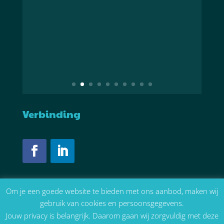
5 goede redenen om met
de camper een
muziekfestival te
bezoeken
Verbinding
Om je een goede website te bieden met ons aanbod, maken wij
gebruik van cookies en persoonsgegevens.
Jouw privacy is belangrijk. Daarom gaan wij zorgvuldig met deze