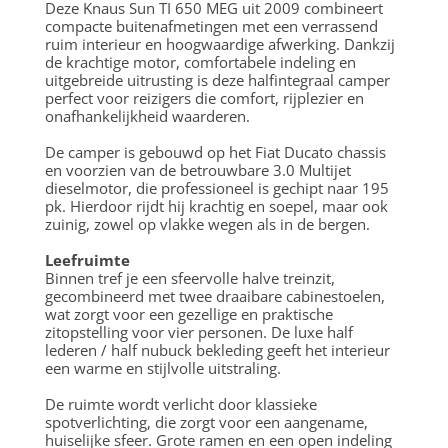
Deze Knaus Sun TI 650 MEG uit 2009 combineert
compacte buitenafmetingen met een verrassend
ruim interieur en hoogwaardige afwerking. Dankzij
de krachtige motor, comfortabele indeling en
uitgebreide uitrusting is deze halfintegraal camper
perfect voor reizigers die comfort, rijplezier en
onafhankelijkheid waarderen.
De camper is gebouwd op het Fiat Ducato chassis
en voorzien van de betrouwbare 3.0 Multijet
dieselmotor, die professioneel is gechipt naar 195
pk. Hierdoor rijdt hij krachtig en soepel, maar ook
zuinig, zowel op vlakke wegen als in de bergen.
Leefruimte
Binnen tref je een sfeervolle halve treinzit,
gecombineerd met twee draaibare cabinestoelen,
wat zorgt voor een gezellige en praktische
zitopstelling voor vier personen. De luxe half
lederen / half nubuck bekleding geeft het interieur
een warme en stijlvolle uitstraling.
De ruimte wordt verlicht door klassieke
spotverlichting, die zorgt voor een aangename,
huiselijke sfeer. Grote ramen en een open indeling