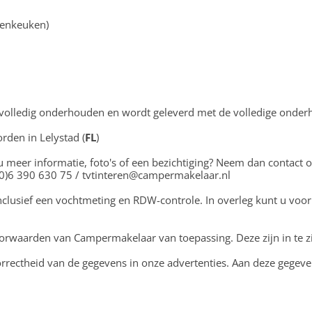
tenkeuken)
s volledig onderhouden en wordt geleverd met de volledige onder
rden in Lelystad (
FL
)
u meer informatie, foto's of een bezichtiging? Neem dan contact 
1(0)6 390 630 75 / tvtinteren@campermakelaar.nl
nclusief een vochtmeting en RDW-controle. In overleg kunt u voor
rwaarden van Campermakelaar van toepassing. Deze zijn in te z
correctheid van de gegevens in onze advertenties. Aan deze gege