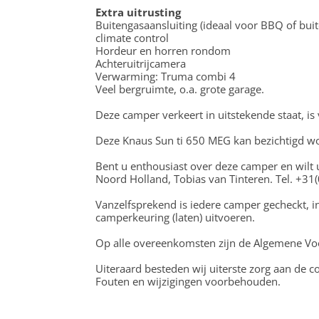
Extra uitrusting
Buitengasaansluiting (ideaal voor BBQ of bui
climate control
Hordeur en horren rondom
Achteruitrijcamera
Verwarming: Truma combi 4
Veel bergruimte, o.a. grote garage.
Deze camper verkeert in uitstekende staat, i
Deze Knaus Sun ti 650 MEG kan bezichtigd wo
Bent u enthousiast over deze camper en wilt 
Noord Holland, Tobias van Tinteren. Tel. +3
Vanzelfsprekend is iedere camper gecheckt, i
camperkeuring (laten) uitvoeren.
Op alle overeenkomsten zijn de Algemene Voo
Uiteraard besteden wij uiterste zorg aan de 
Fouten en wijzigingen voorbehouden.