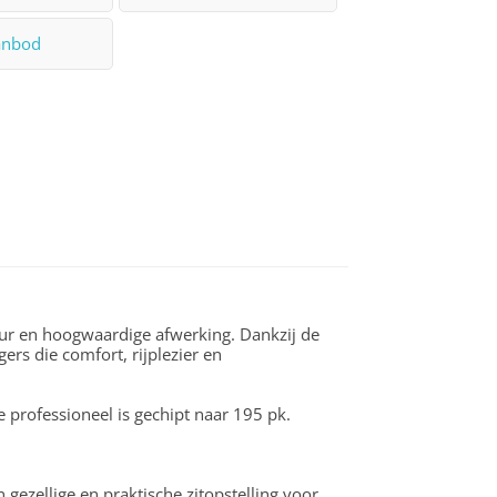
anbod
ur en hoogwaardige afwerking. Dankzij de
ers die comfort, rijplezier en
 professioneel is gechipt naar 195 pk.
 gezellige en praktische zitopstelling voor