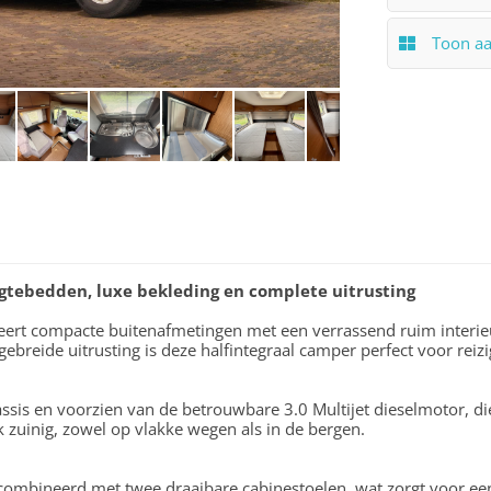
Toon a
ngtebedden, luxe bekleding en complete uitrusting
ert compacte buitenafmetingen met een verrassend ruim interie
ebreide uitrusting is deze halfintegraal camper perfect voor reizig
sis en voorzien van de betrouwbare 3.0 Multijet dieselmotor, die
k zuinig, zowel op vlakke wegen als in de bergen.
gecombineerd met twee draaibare cabinestoelen, wat zorgt voor een