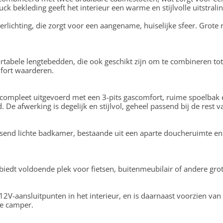
uck bekleding geeft het interieur een warme en stijlvolle uitstralin
verlichting, die zorgt voor een aangename, huiselijke sfeer. Grot
tabele lengtebedden, die ook geschikt zijn om te combineren tot e
omfort waarderen.
 compleet uitgevoerd met een 3-pits gascomfort, ruime spoelbak e
De afwerking is degelijk en stijlvol, geheel passend bij de rest va
send lichte badkamer, bestaande uit een aparte doucheruimte en 
 biedt voldoende plek voor fietsen, buitenmeubilair of andere grot
V-aansluitpunten in het interieur, en is daarnaast voorzien van
de camper.