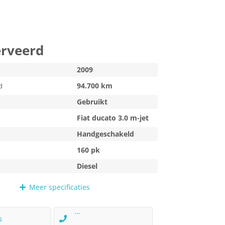
rveerd
2009
94.700 km
d
Gebruikt
Fiat ducato 3.0 m-jet
Handgeschakeld
160 pk
Diesel
Meer
specificaties
s
+31 (0)6 39 06 30 75