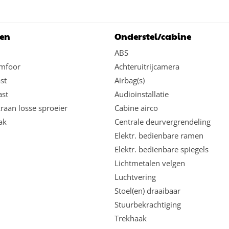
en
Onderstel/cabine
ABS
mfoor
Achteruitrijcamera
st
Airbag(s)
ast
Audioinstallatie
aan losse sproeier
Cabine airco
ak
Centrale deurvergrendeling
Elektr. bedienbare ramen
Elektr. bedienbare spiegels
Lichtmetalen velgen
Luchtvering
Stoel(en) draaibaar
Stuurbekrachtiging
Trekhaak