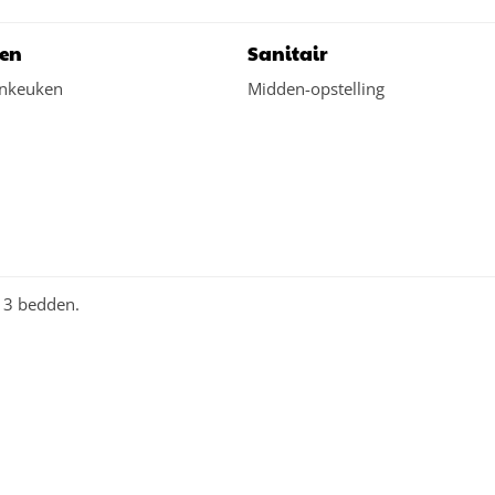
en
Sanitair
nkeuken
Midden-opstelling
r 3 bedden.