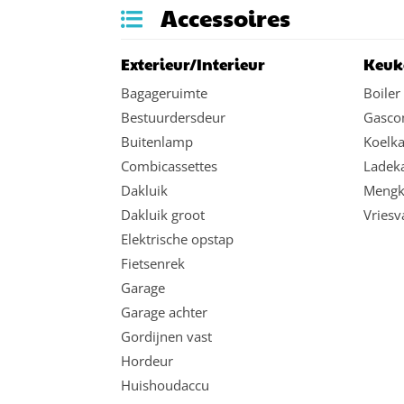
Accessoires
Exterieur/Interieur
Keuk
Bagageruimte
Boiler
Bestuurdersdeur
Gasco
Buitenlamp
Koelka
Combicassettes
Ladek
Dakluik
Mengkr
Dakluik groot
Vriesv
Elektrische opstap
Fietsenrek
Garage
Garage achter
Gordijnen vast
Hordeur
Huishoudaccu