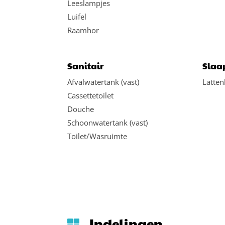
Leeslampjes
Luifel
Raamhor
Sanitair
Slaa
Afvalwatertank (vast)
Latte
Cassettetoilet
Douche
Schoonwatertank (vast)
Toilet/Wasruimte
Indelingen