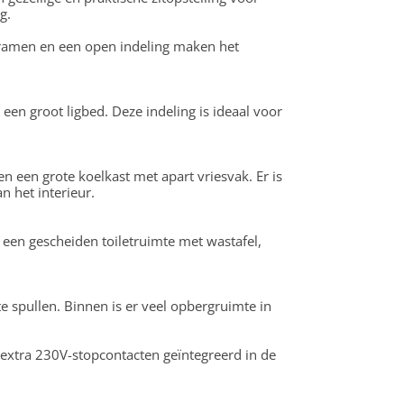
g.
e ramen en een open indeling maken het
en groot ligbed. Deze indeling is ideaal voor
n een grote koelkast met apart vriesvak. Er is
n het interieur.
een gescheiden toiletruimte met wastafel,
e spullen. Binnen is er veel opbergruimte in
 extra 230V-stopcontacten geïntegreerd in de