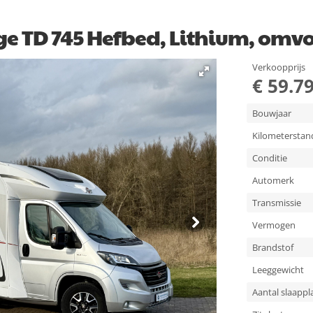
ege TD 745 Hefbed, Lithium, om
Verkoopprijs
€ 59.79
Bouwjaar
Kilometerstan
Conditie
Automerk
Transmissie
Vermogen
Brandstof
Leeggewicht
Aantal slaappl