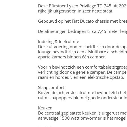
Deze Bürstner Lyseo Privilege TD 745 uit 202
rijkelijk uitgerust en in zeer nette staat.
Gebouwd op het Fiat Ducato chassis met bree
De afmetingen bedragen circa 7,45 meter len
Indeling & leefruimte
Deze uitvoering onderscheidt zich door de ap
lounge bevindt zich een afsluitbare afscheidi
aparte kamers binnen één camper.
Voorin bevindt zich een comfortabele zitgroe
verlichting door de gehele camper. De camper
raam en hordeur, en een elektrische opstap.
Slaapcomfort
Boven de achterste zitruimte bevindt zich het
ruim slaapoppervlak met goede ondersteuning.
Keuken
De centraal geplaatste keuken is uitgerust me
aanwezige 1500 watt omvormer is het mogeli