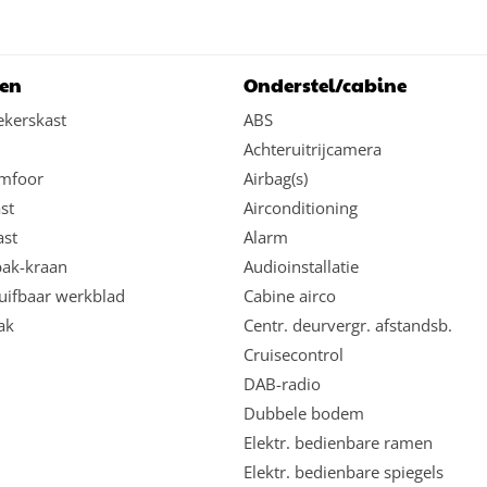
en
Onderstel/cabine
ekerskast
ABS
Achteruitrijcamera
mfoor
Airbag(s)
st
Airconditioning
ast
Alarm
bak-kraan
Audioinstallatie
uifbaar werkblad
Cabine airco
ak
Centr. deurvergr. afstandsb.
Cruisecontrol
DAB-radio
Dubbele bodem
Elektr. bedienbare ramen
Elektr. bedienbare spiegels