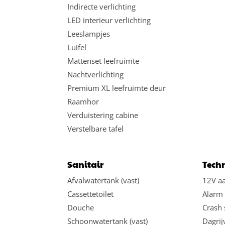
Indirecte verlichting
LED interieur verlichting
Leeslampjes
Luifel
Mattenset leefruimte
Nachtverlichting
Premium XL leefruimte deur
Raamhor
Verduistering cabine
Verstelbare tafel
Sanitair
Techn
Afvalwatertank (vast)
12V aa
Cassettetoilet
Alarm 
Douche
Crash 
Schoonwatertank (vast)
Dagrij