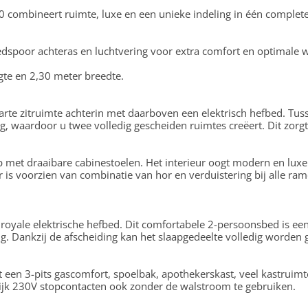
0 combineert ruimte, luxe en een unieke indeling in één complet
dspoor achteras en luchtvering voor extra comfort en optimale w
gte en 2,30 meter breedte.
arte zitruimte achterin met daarboven een elektrisch hefbed. Tu
ng, waardoor u twee volledig gescheiden ruimtes creëert. Dit zorg
p met draaibare cabinestoelen. Het interieur oogt modern en luxe
 is voorzien van combinatie van hor en verduistering bij alle ram
 royale elektrische hefbed. Dit comfortabele 2-persoonsbed is ee
 Dankzij de afscheiding kan het slaapgedeelte volledig worden g
t een 3-pits gascomfort, spoelbak, apothekerskast, veel kastruimt
jk 230V stopcontacten ook zonder de walstroom te gebruiken.