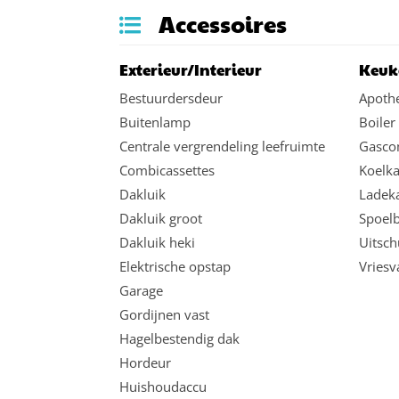
Accessoires
Exterieur/Interieur
Keuk
Bestuurdersdeur
Apoth
Buitenlamp
Boiler
Centrale vergrendeling leefruimte
Gasco
Combicassettes
Koelka
Dakluik
Ladek
Dakluik groot
Spoel
Dakluik heki
Uitsch
Elektrische opstap
Vriesv
Garage
Gordijnen vast
Hagelbestendig dak
Hordeur
Huishoudaccu