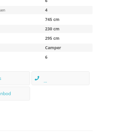
6
4
sen
745 cm
230 cm
295 cm
Camper
6
s
+31 (0)6 39 06 30 75
anbod